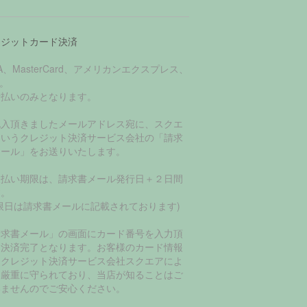
レジットカード決済
SA、MasterCard、アメリカンエクスプレス、
B。
括払いのみとなります。
記入頂きましたメールアドレス宛に、スクエ
というクレジット決済サービス会社の「請求
メール」をお送りいたします。
支払い期限は、請求書メール発行日＋２日間
す。
限日は請求書メールに記載されております)
請求書メール」の画面にカード番号を入力頂
て決済完了となります。お客様のカード情報
、クレジット決済サービス会社スクエアによ
て厳重に守られており、当店が知ることはご
いませんのでご安心ください。