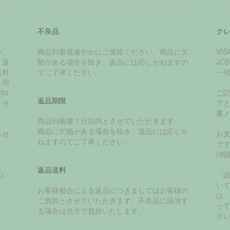
不良品
ク
ー、
商品到着後速やかにご連絡ください。商品に欠
VI
く送
陥がある場合を除き、返品には応じかねますの
JC
送料
でご了承ください。
一
き用
料0
ご
返品期限
、そ
ア
書
商品到着後７日以内とさせていただきます。
商品に欠陥がある場合を除き、返品には応じか
らせ
お
ねますのでご了承ください。
で
(期
返品送料
送い
「
い
お客様都合による返品につきましてはお客様の
は
ご負担とさせていただきます。不良品に該当す
っ
る場合は当方で負担いたします。
ざ