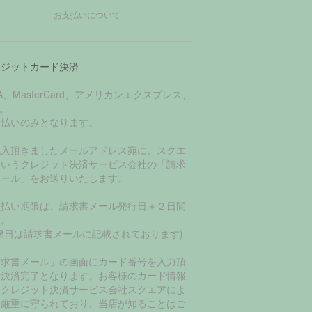
お支払いについて
レジットカード決済
SA、MasterCard、アメリカンエクスプレス、
B。
括払いのみとなります。
記入頂きましたメールアドレス宛に、スクエ
というクレジット決済サービス会社の「請求
メール」をお送りいたします。
支払い期限は、請求書メール発行日＋２日間
す。
限日は請求書メールに記載されております)
請求書メール」の画面にカード番号を入力頂
て決済完了となります。お客様のカード情報
、クレジット決済サービス会社スクエアによ
て厳重に守られており、当店が知ることはご