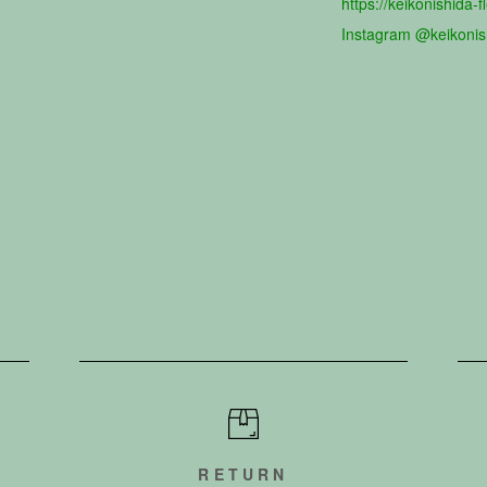
https://keikonishida-f
Instagram @keikonish
RETURN