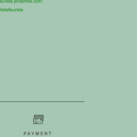
leuriste.jimdofree.com/
idafleuriste
PAYMENT