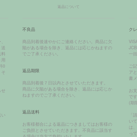
返品について
不良品
ク
ー、
商品到着後速やかにご連絡ください。商品に欠
VI
く送
陥がある場合を除き、返品には応じかねますの
JC
送料
でご了承ください。
一
き用
料0
ご
返品期限
、そ
ア
書
商品到着後７日以内とさせていただきます。
商品に欠陥がある場合を除き、返品には応じか
らせ
お
ねますのでご了承ください。
で
(期
返品送料
送い
「
い
お客様都合による返品につきましてはお客様の
は
ご負担とさせていただきます。不良品に該当す
っ
る場合は当方で負担いたします。