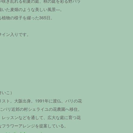
が咲き乱れる初夏の庭、秋の庭を彩る野バラ
描いた麦畑のような美しい風景—。
植物の様子を綴った365日。
サイン入りです。
けいこ）
スト。大阪出身。1991年に渡仏、パリの花
年にパリ近郊の村シェライユの花農園へ移住。
、レッスンなどを通して、広大な庭に育つ花
なフラワーアレンジを提案している。