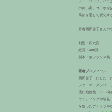
ノードロップ、バラ
の赤い実、ゴッホが
季節を通して変化する
著者西田啓子さんの
判型：四六変
総頁：408頁
製本：仮フランス装
著者プロフィール
西田啓子（にしだ・
ファーマーズフローリ
店に勤務後、2007
ウェディングや装花
を使ったナチュラル