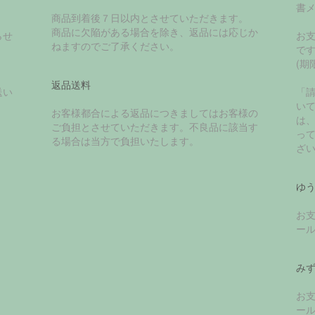
書
商品到着後７日以内とさせていただきます。
商品に欠陥がある場合を除き、返品には応じか
らせ
お
ねますのでご了承ください。
で
(期
返品送料
送い
「
い
お客様都合による返品につきましてはお客様の
は
ご負担とさせていただきます。不良品に該当す
っ
る場合は当方で負担いたします。
ざ
ゆ
お
ー
み
お
ー