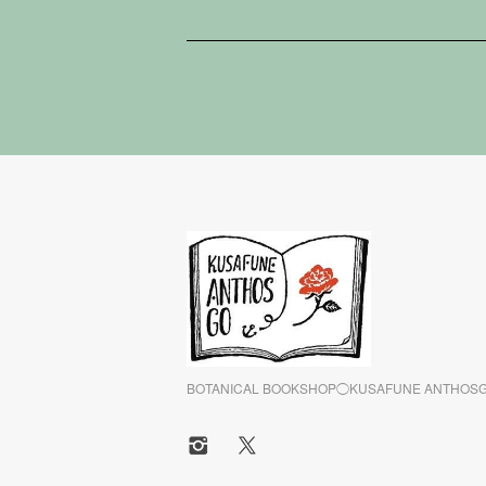
BOTANICAL BOOKSHOP◯KUSAFUNE ANTHOS