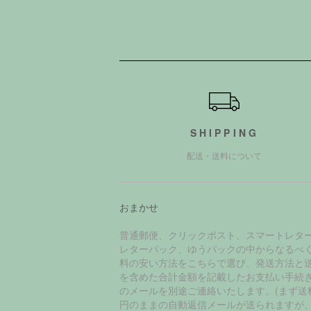
ショッピングガイド
SHIPPING
配送・送料について
おまかせ
普通郵便、クリックポスト、スマートレタ
レターパック、ゆうパックの中からなるべ
料の安い方法をこちらで選び、発送方法と
を含めた合計金額を記載したお支払い手続
のメールを別途ご連絡いたします。(まず送
円のままの自動返信メールが送られますが