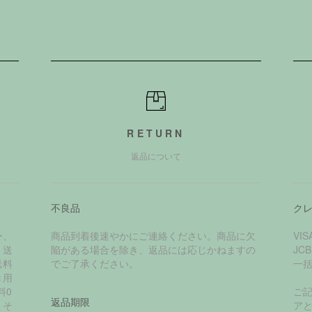
RETURN
返品について
不良品
ク
ー、
商品到着後速やかにご連絡ください。商品に欠
VI
く送
陥がある場合を除き、返品には応じかねますの
JC
送料
でご了承ください。
一
き用
料0
ご
返品期限
、そ
ア