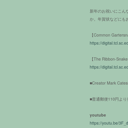
新年のお祝いにこん
か。年賀状などにも
【Common Gartersna
https://digital.tcl.sc.
【The Ribbon-Snake 
https://digital.tcl.sc.
■Creator Mark Cate
■普通郵便110円よ
youtube
https://youtu.be/3F