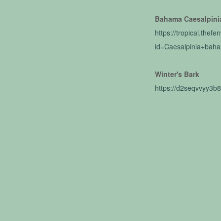
Bahama Caesalpini
https://tropical.thefe
id=Caesalpinia+bah
Winter's Bark
https://d2seqvvyy3b