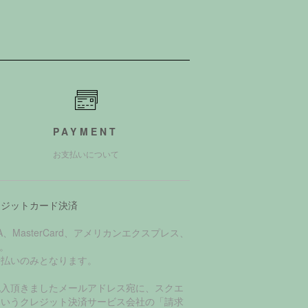
PAYMENT
お支払いについて
レジットカード決済
SA、MasterCard、アメリカンエクスプレス、
B。
括払いのみとなります。
記入頂きましたメールアドレス宛に、スクエ
というクレジット決済サービス会社の「請求