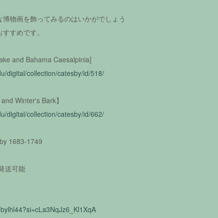
な博物画を飾ってみるのはいかがでしょう
おすすめです。
ke and Bahama Caesalpinia]
edu/digital/collection/catesby/id/518/
and Winter's Bark】
edu/digital/collection/catesby/id/662/
sby 1683-1749
り発送可能
_dbylhl44?si=cLa3NqJz6_Kl1XqA