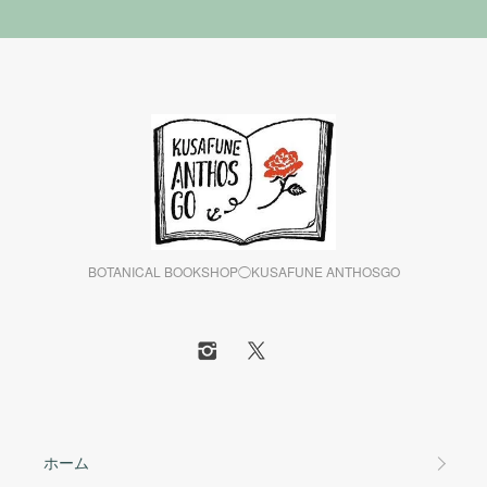
BOTANICAL BOOKSHOP◯KUSAFUNE ANTHOSGO
ホーム