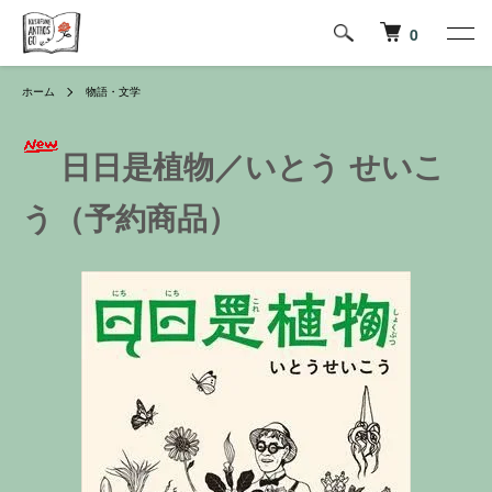
0
ホーム
物語・文学
日日是植物／いとう せいこ
う（予約商品）