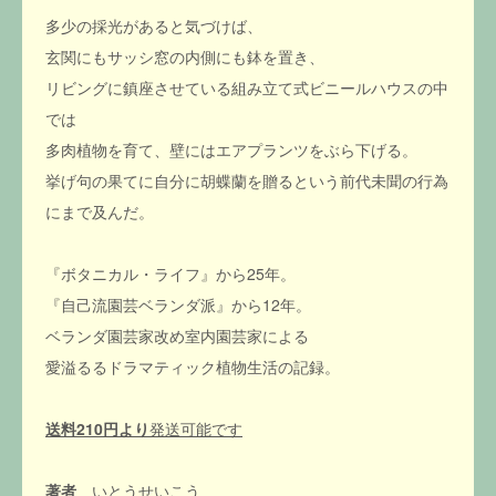
多少の採光があると気づけば、
玄関にもサッシ窓の内側にも鉢を置き、
リビングに鎮座させている組み立て式ビニールハウスの中
では
多肉植物を育て、壁にはエアプランツをぶら下げる。
挙げ句の果てに自分に胡蝶蘭を贈るという前代未聞の行為
にまで及んだ。
『ボタニカル・ライフ』から25年。
『自己流園芸ベランダ派』から12年。
ベランダ園芸家改め室内園芸家による
愛溢るるドラマティック植物生活の記録。
送料210円より
発送可能です
著者
いとうせいこう