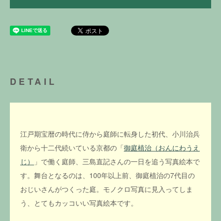
DETAIL
江戸期宝暦の時代に侍から庭師に転身した初代、小川治兵
衛から十二代続いている京都の「
御庭植治（おんにわうえ
じ）
」で働く庭師、三島直記さんの一日を追う写真絵本で
す。舞台となるのは、100年以上前、御庭植治の7代目の
おじいさんがつくった庭。モノクロ写真に見入ってしま
う、とてもカッコいい写真絵本です。