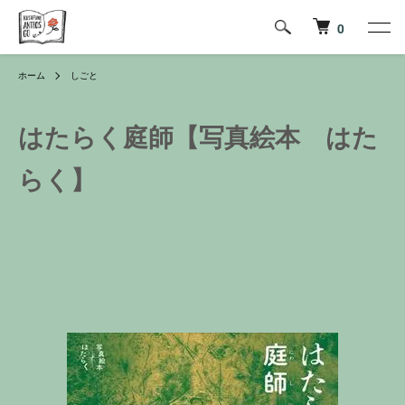
0
ホーム
しごと
はたらく庭師【写真絵本 はた
らく】