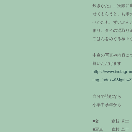
炊きかた」。実際に
せてもらうと、お米
べかたも、ずいぶん
まり、タイの湯取り
ごはんをめぐる様々
中身の写真や内容につい
覧いただけます
https://www.instagr
img_index=9&igsh
自分で読むなら
小学中学年から
■文 森枝 卓士
■写真 森枝 卓士