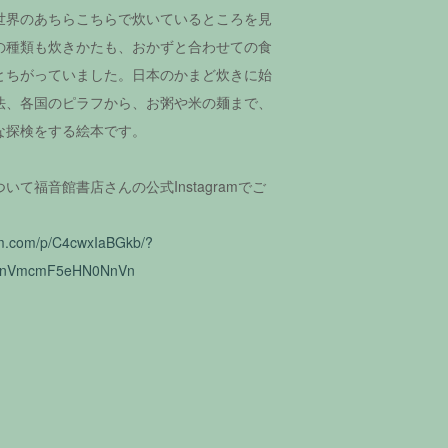
世界のあちらこちらで炊いているところを見
の種類も炊きかたも、おかずと合わせての食
とちがっていました。日本のかまど炊きに始
法、各国のピラフから、お粥や米の麺まで、
な探検をする絵本です。
て福音館書店さんの公式Instagramでご
am.com/p/C4cwxIaBGkb/?
=ZnVmcmF5eHN0NnVn