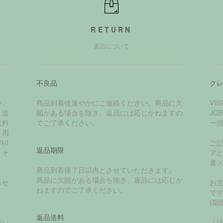
RETURN
返品について
不良品
ク
ー、
商品到着後速やかにご連絡ください。商品に欠
VI
く送
陥がある場合を除き、返品には応じかねますの
JC
送料
でご了承ください。
一
き用
料0
ご
返品期限
、そ
ア
書
商品到着後７日以内とさせていただきます。
商品に欠陥がある場合を除き、返品には応じか
らせ
お
ねますのでご了承ください。
で
(期
返品送料
送い
「