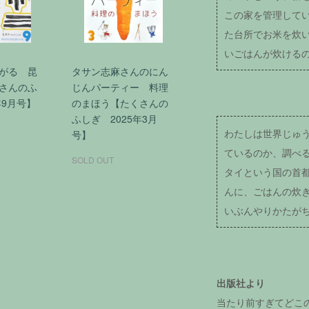
この家を管理して
た台所でお米を炊
いごはんが炊ける
がる 昆
タサン志麻さんのにん
さんのふ
じんパーティー 料理
年9月号】
のまほう【たくさんの
ふしぎ 2025年3月
わたしは世界じゅ
号】
ているのか、調べ
SOLD OUT
タイという国の首
んに、ごはんの炊
いぶんやりかたが
出版社より
当たり前すぎてどこ