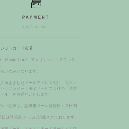
PAYMENT
お支払いについて
レジットカード決済
SA、MasterCard、アメリカンエクスプレス、
B。
括払いのみとなります。
記入頂きましたメールアドレス宛に、スクエ
というクレジット決済サービス会社の「請求
メール」をお送りいたします。
支払い期限は、請求書メール発行日＋２日間
す。
限日は請求書メールに記載されております)
請求書メール」の画面にカード番号を入力頂