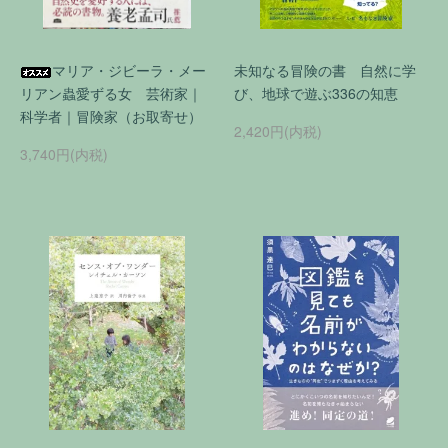
マリア・ジビーラ・メー
未知なる冒険の書 自然に学
リアン蟲愛ずる女 芸術家｜
び、地球で遊ぶ336の知恵
科学者｜冒険家（お取寄せ）
2,420円(内税)
3,740円(内税)