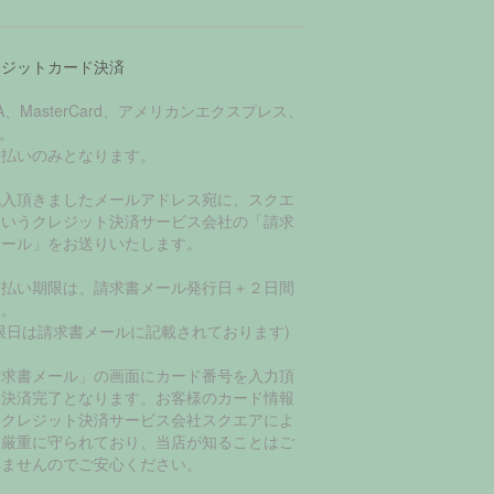
レジットカード決済
SA、MasterCard、アメリカンエクスプレス、
B。
括払いのみとなります。
記入頂きましたメールアドレス宛に、スクエ
というクレジット決済サービス会社の「請求
メール」をお送りいたします。
支払い期限は、請求書メール発行日＋２日間
す。
限日は請求書メールに記載されております)
請求書メール」の画面にカード番号を入力頂
て決済完了となります。お客様のカード情報
、クレジット決済サービス会社スクエアによ
て厳重に守られており、当店が知ることはご
いませんのでご安心ください。