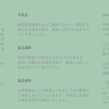
不良品
ク
ー、
商品到着後速やかにご連絡ください。商品に欠
VI
く送
陥がある場合を除き、返品には応じかねますの
JC
送料
でご了承ください。
一
き用
料0
ご
返品期限
、そ
ア
書
商品到着後７日以内とさせていただきます。
商品に欠陥がある場合を除き、返品には応じか
らせ
お
ねますのでご了承ください。
で
(期
返品送料
送い
「
い
お客様都合による返品につきましてはお客様の
は
ご負担とさせていただきます。不良品に該当す
っ
る場合は当方で負担いたします。
ざ