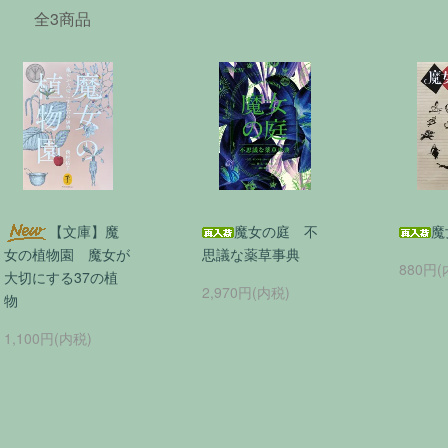
全3商品
【文庫】魔
魔女の庭 不
魔
女の植物園 魔女が
思議な薬草事典
880円(
大切にする37の植
2,970円(内税)
物
1,100円(内税)