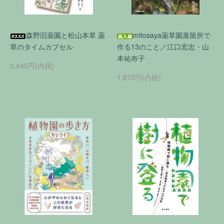
森野旧薬園と松山本草 薬
mitosaya薬草園蒸留所で
草のタイムカプセル
作る13のこと／江口宏志・山
本祐布子
2,640円(内税)
1,870円(内税)