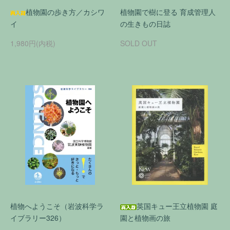
植物園の歩き方／カシワ
植物園で樹に登る 育成管理人
イ
の生きもの日誌
1,980円(内税)
SOLD OUT
植物へようこそ（岩波科学ラ
英国キュー王立植物園 庭
イブラリー326）
園と植物画の旅