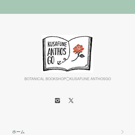
BOTANICAL BOOKSHOP◯KUSAFUNE ANTHOSGO
ホーム