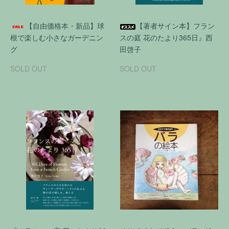
【自由価格本・新品】球
【著者サイン本】フラン
根で楽しむ小さなガーデニン
スの庭 花のたより365日』西
グ
田啓子
SOLD OUT
SOLD OUT