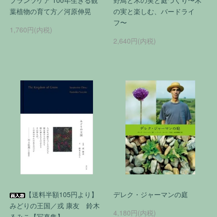
プランツケア 100年生きる観
野鳥と木の実と庭づくり〜木
葉植物の育て方／河原伸晃
の実と楽しむ、バードライ
フ〜
1,760円(内税)
2,640円(内税)
【送料半額105円より】
デレク・ジャーマンの庭
みどりの王国／戎 康友 鈴木
4,180円(内税)
るみこ【写真集】