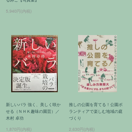
5,940円(内税)
新しいバラ 強く、美しく咲か
推しの公園を育てる！公園ボ
せる（ＮＨＫ趣味の園芸）／
ランティアで楽しむ地域の庭
木村 卓功
づくり
1,870円(内税)
2,630円(内税)